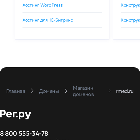
Хостинг WordPress
Конструк
Хостинг для 1C-Битрикс
Конструк
Магазин
Главная
Домены
rmed.ru
доменов
8 800 555-34-78